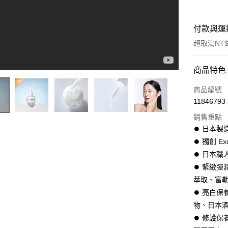
付款與運
超取滿NT$
付款方式
商品特色
信用卡一
商品編號
11846793
超商取貨
銷售重點
LINE Pay
⏺︎ 日本
⏺︎ 獨創 Ex
Apple Pay
⏺︎ 日本
街口支付
⏺︎ 緊緻
萃取、富
ATM付款
⏺︎ 亮白
物、日本
運送方式
⏺︎ 修護