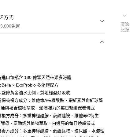
送方式
清除
3,000免運
紀錄
次付款
付款
製造進口每瓶含 180 億顆天然來源多泌體
oBella × ExoProbio 多泌體配方
職人監修黃金油水比例，質地輕盈好吸收
彈潤保養複方成分：維他命A棕櫚酸酯、蝦紅素與血紅球藻
勒烯與複合植物萃取，澎潤彈力的每日緊緻保養儀式
保養複方成分：多重神經醯胺、菸鹼醯胺、維他命C衍生
酒酵母、富勒烯與植物萃取，白透亮的每日煥膚儀式
保養複方成分：多重神經醯胺、菸鹼醯胺、玻尿酸、水溶性