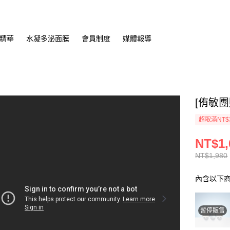
精華
水凝多泌面膜
會員制度
媒體報導
[侑敏團
超取滿NT$
NT$1,
NT$1,980
內含以下
暫停販售