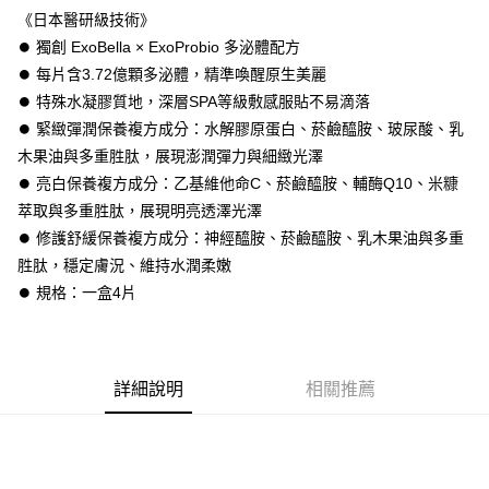
Apple Pay
《日本醫研級技術》
⏺ 獨創 ExoBella × ExoProbio 多泌體配方
街口支付
⏺ 每片含3.72億顆多泌體，精準喚醒原生美麗
ATM付款
⏺ 特殊水凝膠質地，深層SPA等級敷感服貼不易滴落
⏺︎ 緊緻彈潤保養複方成分：水解膠原蛋白、菸鹼醯胺、玻尿酸、乳
運送方式
木果油與多重胜肽，展現澎潤彈力與細緻光澤
⏺ 亮白保養複方成分：乙基維他命C、菸鹼醯胺、輔酶Q10、米糠
全家取貨付款
萃取與多重胜肽，展現明亮透澤光澤
每筆NT$60，滿NT$3,000(含以上)免運費
⏺︎ 修護舒緩保養複方成分：神經醯胺、菸鹼醯胺、乳木果油與多重
付款後全家取貨
胜肽，穩定膚況、維持水潤柔嫩
每筆NT$60，滿NT$3,000(含以上)免運費
⏺ 規格：一盒4片
7-11取貨付款
每筆NT$60，滿NT$3,000(含以上)免運費
詳細說明
相關推薦
付款後7-11取貨
每筆NT$60，滿NT$3,000(含以上)免運費
宅配