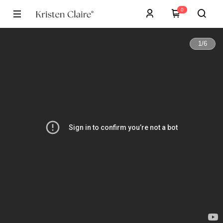
0
1
/
6