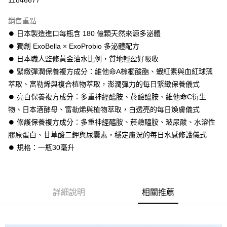
11846677
LINE Pay
銷售重點
Apple Pay
⏺︎ 日本製造進口每瓶含 180 億顆天然來源多泌體
⏺︎ 獨創 ExoBella × ExoProbio 多泌體配方
街口支付
⏺︎ 日本職人監修黃金油水比例，質地輕盈好吸收
ATM付款
⏺︎ 緊緻彈潤保養複方成分：維他命A棕櫚酸酯、蝦紅素與血紅球藻
萃取、富勒烯與複合植物萃取，澎潤彈力的每日緊緻保養儀式
運送方式
⏺︎ 亮白保養複方成分：多重神經醯胺、菸鹼醯胺、維他命C衍生
物、日本酒酵母、富勒烯與植物萃取，白透亮的每日煥膚儀式
全家取貨付款
⏺︎ 修護保養複方成分：多重神經醯胺、菸鹼醯胺、玻尿酸、水溶性
每筆NT$60，滿NT$3,000(含以上)免運費
膠原蛋白、甘草酸二鉀與尿囊素，穩定膚況的每日水感修護儀式
付款後全家取貨
⏺︎ 規格：一瓶30毫升
每筆NT$60，滿NT$3,000(含以上)免運費
7-11取貨付款
每筆NT$60，滿NT$3,000(含以上)免運費
詳細說明
相關推薦
付款後7-11取貨
每筆NT$60，滿NT$3,000(含以上)免運費