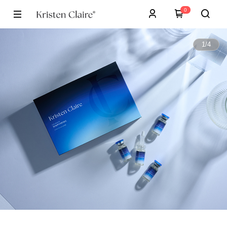
0
1
/
4