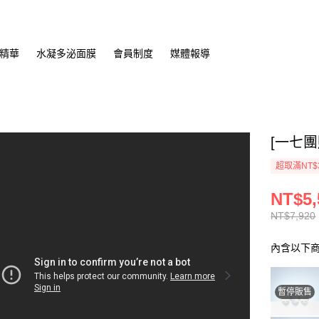
精華
水凝多泌面膜
會員制度
媒體報導
[一七團
超取滿NT$
NT$5,
NT$7,920
內含以下
暫停販售