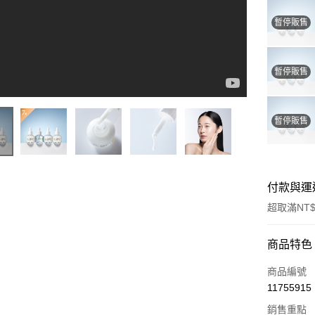
暫停販售
暫停販售
暫停販售
付款與運
超取滿NT$
付款方式
商品特色
信用卡一
商品編號
11755915
超商取貨
銷售重點