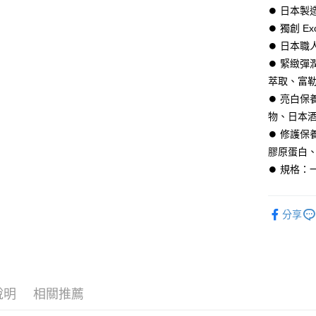
LINE Pay
⏺︎ 日本
⏺︎ 獨創 Ex
Apple Pay
⏺︎ 日本
街口支付
⏺︎ 緊緻
萃取、富
ATM付款
⏺︎ 亮白
物、日本
運送方式
⏺︎ 修護
膠原蛋白
全家取貨
⏺︎ 規格：
每筆NT$6
付款後全
分享
每筆NT$6
7-11取貨
每筆NT$6
付款後7-1
說明
相關推薦
每筆NT$6