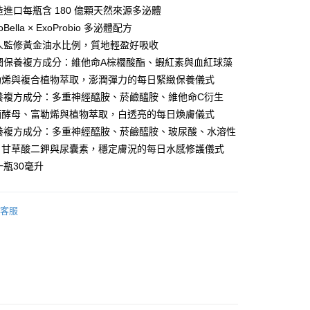
製造進口每瓶含 180 億顆天然來源多泌體
oBella × ExoProbio 多泌體配方
職人監修黃金油水比例，質地輕盈好吸收
彈潤保養複方成分：維他命A棕櫚酸酯、蝦紅素與血紅球藻
勒烯與複合植物萃取，澎潤彈力的每日緊緻保養儀式
保養複方成分：多重神經醯胺、菸鹼醯胺、維他命C衍生
酒酵母、富勒烯與植物萃取，白透亮的每日煥膚儀式
保養複方成分：多重神經醯胺、菸鹼醯胺、玻尿酸、水溶性
、甘草酸二鉀與尿囊素，穩定膚況的每日水感修護儀式
付款
一瓶30毫升
0，滿NT$3,000(含以上)免運費
家取貨
客服
0，滿NT$3,000(含以上)免運費
付款
0，滿NT$3,000(含以上)免運費
1取貨
0，滿NT$3,000(含以上)免運費