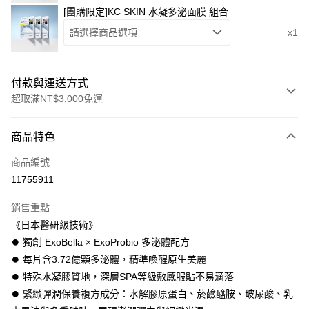
[團購限定]KC SKIN 水凝多泌面膜 組合
請選擇商品選項
x1
付款與運送方式
超取滿NT$3,000免運
付款方式
商品特色
信用卡一次付款
商品編號
超商取貨付款
11755911
LINE Pay
銷售重點
Apple Pay
《日本醫研級技術》
⏺ 獨創 ExoBella × ExoProbio 多泌體配方
街口支付
⏺ 每片含3.72億顆多泌體，精準喚醒原生美麗
ATM付款
⏺ 特殊水凝膠質地，深層SPA等級敷感服貼不易滴落
⏺︎ 緊緻彈潤保養複方成分：水解膠原蛋白、菸鹼醯胺、玻尿酸、乳
運送方式