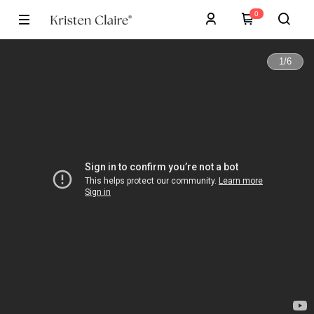
0
1
/
6