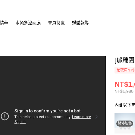
精華
水凝多泌面膜
會員制度
媒體報導
[郁臻團
超取滿NT$
NT$1,
NT$1,980
內含以下
暫停販售