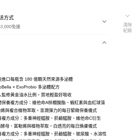
送方式
清除
3,000免運
紀錄
次付款
付款
製造進口每瓶含 180 億顆天然來源多泌體
oBella × ExoProbio 多泌體配方
職人監修黃金油水比例，質地輕盈好吸收
彈潤保養複方成分：維他命A棕櫚酸酯、蝦紅素與血紅球藻
勒烯與複合植物萃取，澎潤彈力的每日緊緻保養儀式
保養複方成分：多重神經醯胺、菸鹼醯胺、維他命C衍生
酒酵母、富勒烯與植物萃取，白透亮的每日煥膚儀式
保養複方成分：多重神經醯胺、菸鹼醯胺、玻尿酸、水溶性