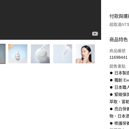
付款與運
超取滿NT$
付款方式
商品特色
信用卡一
商品編號
11698441
超商取貨
銷售重點
LINE Pay
⏺︎ 日本
KC SKIN產品使用教學 2026
⏺︎ 獨創 Ex
Apple Pay
⏺︎ 日本
街口支付
⏺︎ 緊緻
萃取、富
ATM付款
⏺︎ 亮白
物、日本
運送方式
⏺︎ 修護